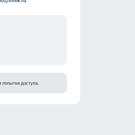
nfo@tnmk.ru
.
 попытки доступа.