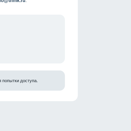
nfo@tnmk.ru
.
 попытки доступа.