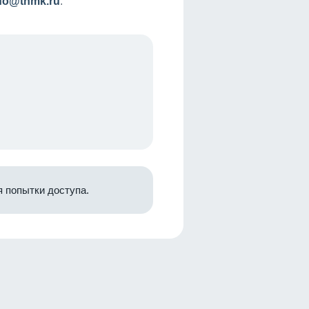
nfo@tnmk.ru
.
 попытки доступа.