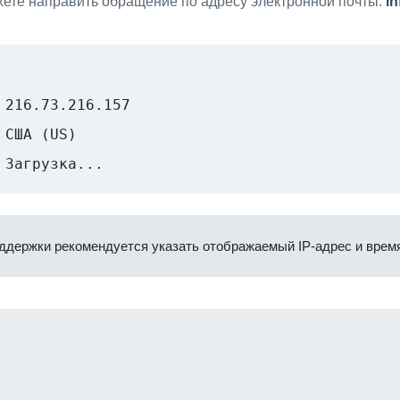
ете направить обращение по адресу электронной почты:
i
216.73.216.157
США (US)
Загрузка...
ддержки рекомендуется указать отображаемый IP-адрес и время