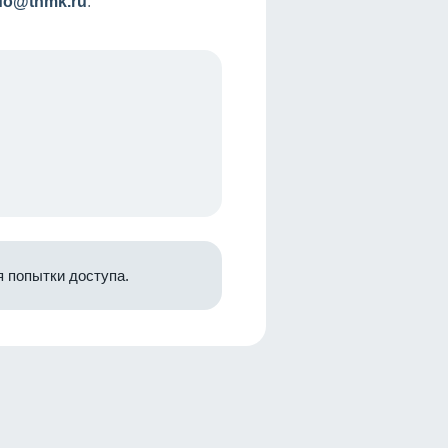
nfo@tnmk.ru
.
 попытки доступа.