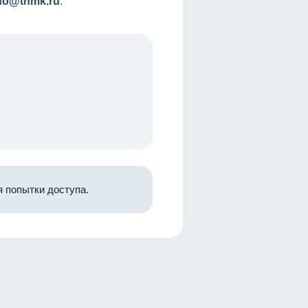
nfo@tnmk.ru
.
 попытки доступа.