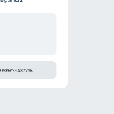
nfo@tnmk.ru
.
 попытки доступа.