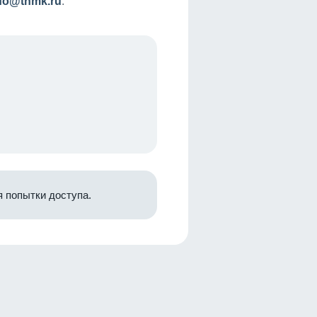
nfo@tnmk.ru
.
 попытки доступа.